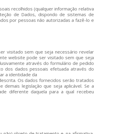
is recolhidos (qualquer informação relativa
roteção de Dados, dispondo de sistemas de
ados por pessoas não autorizadas a fazê-lo e
r visitado sem que seja necessário revelar
ente website pode ser visitado sem que seja
lusivamente através do formulário de pedido
to dos dados pessoais efetuada através do
ar a identidade da
escrita. Os dados fornecidos serão tratados
demais legislação que seja aplicável. Se a
de diferente daquela para a qual recebeu
u não) objeto de tratamento e, na afirmativa,