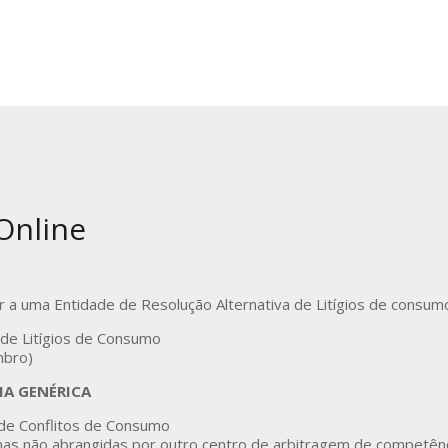
 Online
r a uma Entidade de Resolução Alternativa de Litígios de consum
 de Litígios de Consumo
mbro)
IA GENÉRICA
 de Conflitos de Consumo
onas não abrangidas por outro centro de arbitragem de competênc