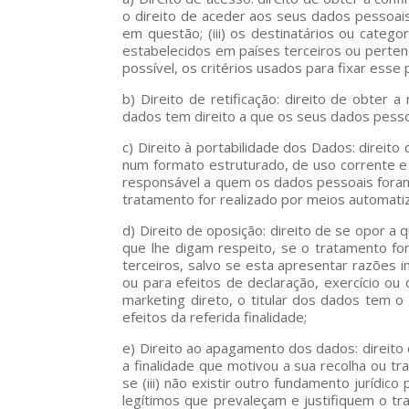
o direito de aceder aos seus dados pessoais 
em questão; (iii) os destinatários ou categ
estabelecidos em países terceiros ou pertenc
possível, os critérios usados para fixar esse 
b) Direito de retificação: direito de obter 
dados tem direito a que os seus dados pesso
c) Direito à portabilidade dos Dados: direit
num formato estruturado, de uso corrente e 
responsável a quem os dados pessoais foram 
tratamento for realizado por meios automati
d) Direito de oposição: direito de se opor a
que lhe digam respeito, se o tratamento f
terceiros, salvo se esta apresentar razões 
ou para efeitos de declaração, exercício ou
marketing direto, o titular dos dados tem 
efeitos da referida finalidade;
e) Direito ao apagamento dos dados: direito
a finalidade que motivou a sua recolha ou tr
se (iii) não existir outro fundamento jurídic
legítimos que prevaleçam e justifiquem o tr