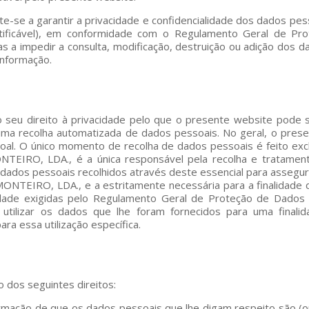
a garantir a privacidade e confidencialidade dos dados pessoa
entificável), em conformidade com o Regulamento Geral de P
s a impedir a consulta, modificação, destruição ou adição dos d
informação.
u direito à privacidade pelo que o presente website pode se
uma recolha automatizada de dados pessoais. No geral, o pres
soal. O único momento de recolha de dados pessoais é feito exc
EIRO, LDA., é a única responsável pela recolha e tratamen
 dados pessoais recolhidos através deste essencial para assegur
TEIRO, LDA., e a estritamente necessária para a finalidade d
idade exigidas pelo Regulamento Geral de Proteção de Dados e 
lizar os dados que lhe foram fornecidos para uma finalida
ara essa utilização específica.
o dos seguintes direitos:
firmação de que os dados pessoais que lhe digam respeito são (o