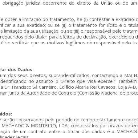
obrigação jurídica decorrente do direito da União ou de u
o de obter a limitação do tratamento, se (i) contestar a exatid
ficar a sua exatidão; ou se (ii) o tratamento for ilícito e o t
a limitação da sua utilização; ou se (iii) o responsável pelo tra
queridos pelo titular para efeitos de declaração, exercício ou d
até se verificar que os motivos legítimos do responsável pelo 
ular dos Dados:
 um dos seus direitos, supra identificados, contactando a MA
 identificando no assunto o Direito que visa exercer. Também
 Francisco Sá Carneiro, Edifício Alcaria Rei Cavacos, Loja A-B
lamar junto da Autoridade de Controlo (Comissão Nacional de pro
hidos:
 serão conservados pelo período de tempo estritamente necess
do a MACHADO & MONTEIRO, LDA., conservá-los por prazos deter
ebração de um contrato entre o titular dos dados e a MACHA
idades legais.