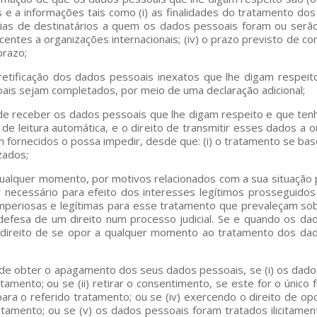
e a informações tais como (i) as finalidades do tratamento dos
orias de destinatários a quem os dados pessoais foram ou serã
entes a organizações internacionais; (iv) o prazo previsto de c
prazo;
a retificação dos dados pessoais inexatos que lhe digam respei
ais sejam completados, por meio de uma declaração adicional;
o de receber os dados pessoais que lhe digam respeito e que te
de leitura automática, e o direito de transmitir esses dados a
fornecidos o possa impedir, desde que: (i) o tratamento se ba
zados;
 qualquer momento, por motivos relacionados com a sua situação
or necessário para efeito dos interesses legítimos prossegu
imperiosas e legítimas para esse tratamento que prevaleçam sobr
 defesa de um direito num processo judicial. Se e quando os d
o direito de se opor a qualquer momento ao tratamento dos da
 de obter o apagamento dos seus dados pessoais, se (i) os dad
atamento; ou se (ii) retirar o consentimento, se este for o úni
o para o referido tratamento; ou se (iv) exercendo o direito de 
atamento; ou se (v) os dados pessoais foram tratados ilicitamen