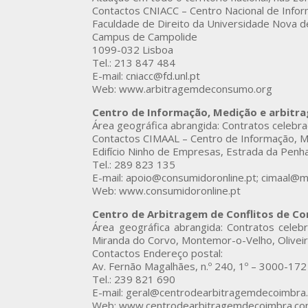
Contactos CNIACC – Centro Nacional de Info
Faculdade de Direito da Universidade Nova d
Campus de Campolide
1099-032 Lisboa
Tel.: 213 847 484
E-mail: cniacc@fd.unl.pt
Web: www.arbitragemdeconsumo.org
Centro de Informação, Medição e arbitr
Área geográfica abrangida: Contratos celebra
Contactos CIMAAL – Centro de Informação, M
Edifício Ninho de Empresas, Estrada da Penh
Tel.: 289 823 135
E-mail: apoio@consumidoronline.pt; cimaal@ma
Web: www.consumidoronline.pt
Centro de Arbitragem de Conflitos de C
Área geográfica abrangida: Contratos celebr
Miranda do Corvo, Montemor-o-Velho, Oliveira
Contactos Endereço postal:
Av. Fernão Magalhães, n.º 240, 1º – 3000-1
Tel.: 239 821 690
E-mail: geral@centrodearbitragemdecoimbra
Web: www.centrodearbitragemdecoimbra.c