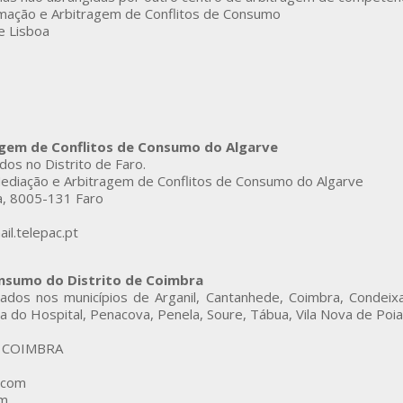
rmação e Arbitragem de Conflitos de Consumo
e Lisboa
agem de Conflitos de Consumo do Algarve
dos no Distrito de Faro.
ediação e Arbitragem de Conflitos de Consumo do Algarve
a, 8005-131 Faro
il.telepac.pt
onsumo do Distrito de Coimbra
ados nos municípios de Arganil, Cantanhede, Coimbra, Condeixa
 do Hospital, Penacova, Penela, Soure, Tábua, Vila Nova de Poia
72 COIMBRA
.com
om