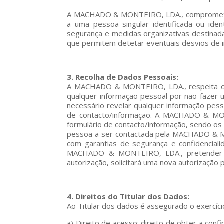
A MACHADO & MONTEIRO, LDA., compromete-se 
a uma pessoa singular identificada ou id
segurança e medidas organizativas destinada
que permitem detetar eventuais desvios de 
3. Recolha de Dados Pessoais:
A MACHADO & MONTEIRO, LDA., respeita o se
qualquer informação pessoal por não fazer 
necessário revelar qualquer informação pes
de contacto/informação. A MACHADO & MONT
formulário de contacto/informação, sendo os
pessoa a ser contactada pela MACHADO & MON
com garantias de segurança e confidencial
MACHADO & MONTEIRO, LDA., pretender uti
autorização, solicitará uma nova autorização p
4. Direitos do Titular dos Dados:
Ao Titular dos dados é assegurado o exercíci
a) Direito de acesso: direito de obter a con