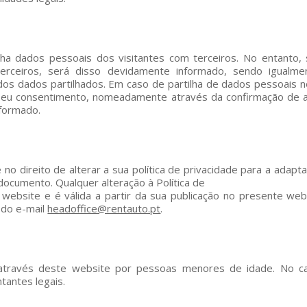
lha dados pessoais dos visitantes com terceiros. No entanto, 
erceiros, será disso devidamente informado, sendo igualmen
 dos dados partilhados. Em caso de partilha de dados pessoais
 seu consentimento, nomeadamente através da confirmação de a
nformado.
reito de alterar a sua política de privacidade para a adaptar a
documento. Qualquer alteração à Política de
website e é válida a partir da sua publicação no presente web
 do e-mail
headoffice@rentauto.pt
.
través deste website por pessoas menores de idade. No c
tantes legais.