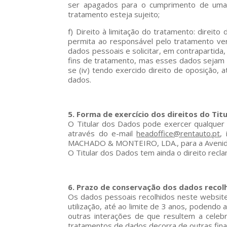
ser apagados para o cumprimento de uma 
tratamento esteja sujeito;
f) Direito à limitação do tratamento: direit
permita ao responsável pelo tratamento veri
dados pessoais e solicitar, em contrapartida, 
fins de tratamento, mas esses dados sejam re
se (iv) tendo exercido direito de oposição, 
dados.
5. Forma de exercício dos direitos do Tit
O Titular dos Dados pode exercer qualquer
através do e-mail
headoffice@rentauto.pt
,
MACHADO & MONTEIRO, LDA., para a Avenida Dr.
O Titular dos Dados tem ainda o direito rec
6. Prazo de conservação dos dados recol
Os dados pessoais recolhidos neste website
utilização, até ao limite de 3 anos, poden
outras interações de que resultem a cel
tratamentos de dados decorra de outras final