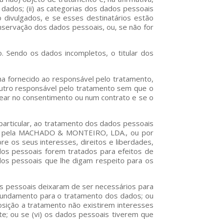
 dados; (ii) as categorias dos dados pessoais
o divulgados, e se esses destinatários estão
onservação dos dados pessoais, ou, se não for
to. Sendo os dados incompletos, o titular dos
nha fornecido ao responsável pelo tratamento,
 outro responsável pelo tratamento sem que o
sear no consentimento ou num contrato e se o
 particular, ao tratamento dos dados pessoais
idos pela MACHADO & MONTEIRO, LDA., ou por
e os seus interesses, direitos e liberdades,
ados pessoais forem tratados para efeitos de
dos pessoais que lhe digam respeito para os
os pessoais deixaram de ser necessários para
co fundamento para o tratamento dos dados; ou
oposição a tratamento não existirem interesses
te; ou se (vi) os dados pessoais tiverem que