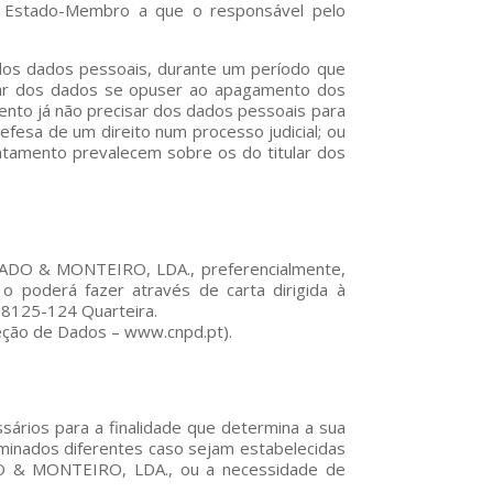
m Estado-Membro a que o responsável pelo
ão dos dados pessoais, durante um período que
itular dos dados se opuser ao apagamento dos
tamento já não precisar dos dados pessoais para
efesa de um direito num processo judicial; ou
tratamento prevalecem sobre os do titular dos
CHADO & MONTEIRO, LDA., preferencialmente,
 o poderá fazer através de carta dirigida à
, 8125-124 Quarteira.
teção de Dados – www.cnpd.pt).
ários para a finalidade que determina a sua
minados diferentes caso sejam estabelecidas
DO & MONTEIRO, LDA., ou a necessidade de