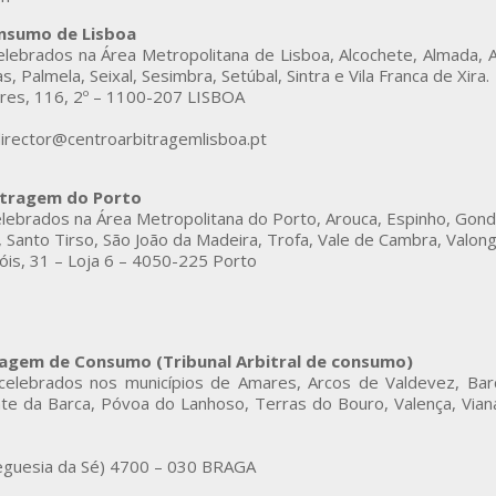
onsumo de Lisboa
elebrados na Área Metropolitana de Lisboa, Alcochete, Almada, A
, Palmela, Seixal, Sesimbra, Setúbal, Sintra e Vila Franca de Xira.
res, 116, 2º – 1100-207 LISBOA
 director@centroarbitragemlisboa.pt
itragem do Porto
elebrados na Área Metropolitana do Porto, Arouca, Espinho, Gond
 Santo Tirso, São João da Madeira, Trofa, Vale de Cambra, Valong
is, 31 – Loja 6 – 4050-225 Porto
ragem de Consumo (Tribunal Arbitral de consumo)
 celebrados nos municípios de Amares, Arcos de Valdevez, Bar
 da Barca, Póvoa do Lanhoso, Terras do Bouro, Valença, Viana 
reguesia da Sé) 4700 – 030 BRAGA